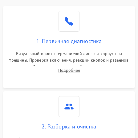
1. Первичная диагностика
Визуальный осмотр германиевой линзы и корпуса на
трещины. Проверка включения, реакции кнопок и разъемов
зарядки. Оценка вывода тепловой сигнатуры на экран,
Подробнее
проверка базовых функций и считывание системных
ошибок.
2. Разборка и очистка