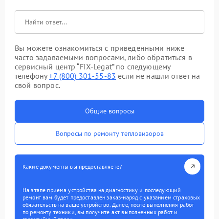
Вы можете ознакомиться с приведенными ниже
часто задаваемыми вопросами, либо обратиться в
сервисный центр “FIX-Legat” по следующему
телефону
+7 (800) 301-55-83
если не нашли ответ на
свой вопрос.
Общие вопросы
Вопросы по ремонту тепловизоров
Какие документы вы предоставляете?
На этапе приема устройства на диагностику и последующий
ремонт вам будет предоставлен заказ-наряд с указанием страховых
обязательств на ваше устройство. Далее, после выполнения работ
по ремонту техники, вы получите акт выполненных работ и