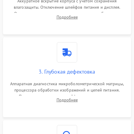
Аккуратное вскрытие корпуса с учетом сохранения
влагозащиты. Отключение шлейфов питания и дисплея.
Очистка внутренних плат от окислов и пыли. Бережная
Подробнее
обработка германиевого объектива специализированными
растворами.
3. Глубокая дефектовка
Аппаратная диагностика микроболометрической матрицы,
процессора обработки изображений и цепей питания.
Проверка целостности шлейфов, модуля памяти и
Подробнее
интерфейсов связи. Выявление сгоревших SMD-компонентов
на плате.