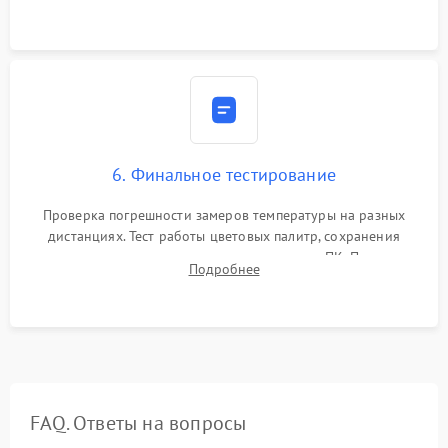
абсолютно черному телу для точного измерения температур.
6. Финальное тестирование
Проверка погрешности замеров температуры на разных
дистанциях. Тест работы цветовых палитр, сохранения
термограмм в память и передачи данных на ПК. Проверка
Подробнее
автономности работы и итоговый контроль качества.
FAQ. Ответы на вопросы