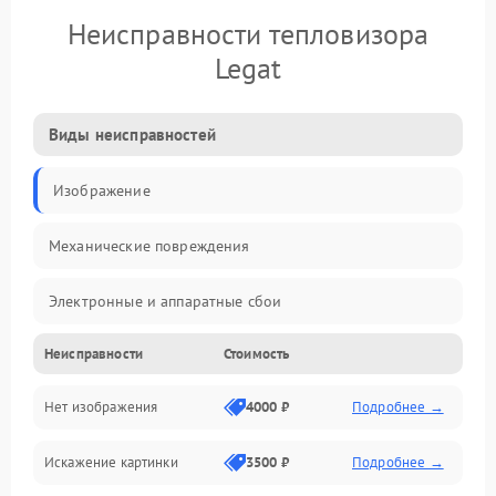
Неисправности тепловизора
Legat
Виды неисправностей
Изображение
Механические повреждения
Электронные и аппаратные сбои
Неисправности
Стоимость
Неисправности сенсора и оптики
Нет изображения
4000 ₽
Подробнее →
Программные ошибки
Искажение картинки
3500 ₽
Подробнее →
Электропитание