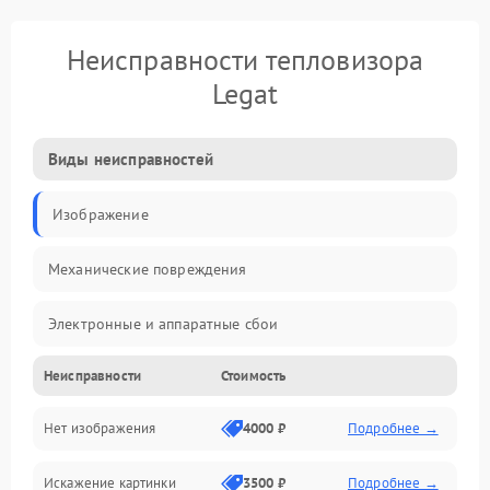
Неисправности тепловизора
Legat
Виды неисправностей
Изображение
Механические повреждения
Электронные и аппаратные сбои
Неисправности
Стоимость
Неисправности сенсора и оптики
Нет изображения
4000 ₽
Подробнее →
Программные ошибки
Искажение картинки
3500 ₽
Подробнее →
Электропитание