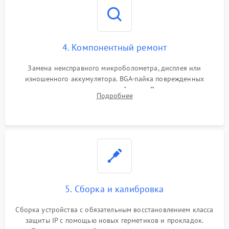
4. Компонентный ремонт
Замена неисправного микроболометра, дисплея или
изношенного аккумулятора. BGA-пайка поврежденных
контроллеров на материнской плате. Восстановление
Подробнее
разъемов и кнопок, замена поврежденных элементов
корпуса.
5. Сборка и калибровка
Сборка устройства с обязательным восстановлением класса
защиты IP с помощью новых герметиков и прокладок.