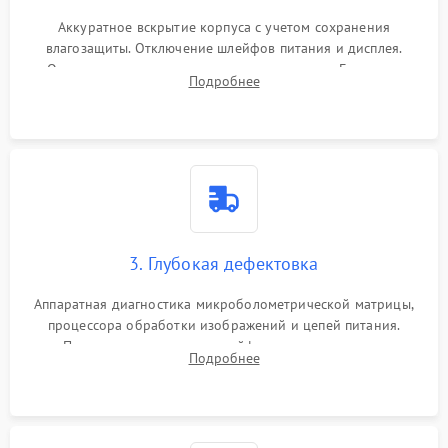
Аккуратное вскрытие корпуса с учетом сохранения
влагозащиты. Отключение шлейфов питания и дисплея.
Очистка внутренних плат от окислов и пыли. Бережная
Подробнее
обработка германиевого объектива специализированными
растворами.
3. Глубокая дефектовка
Аппаратная диагностика микроболометрической матрицы,
процессора обработки изображений и цепей питания.
Проверка целостности шлейфов, модуля памяти и
Подробнее
интерфейсов связи. Выявление сгоревших SMD-компонентов
на плате.