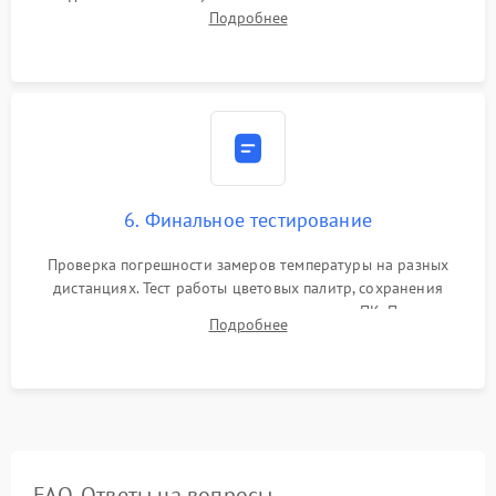
Программная калибровка матрицы по эталонному
Подробнее
абсолютно черному телу для точного измерения температур.
6. Финальное тестирование
Проверка погрешности замеров температуры на разных
дистанциях. Тест работы цветовых палитр, сохранения
термограмм в память и передачи данных на ПК. Проверка
Подробнее
автономности работы и итоговый контроль качества.
FAQ. Ответы на вопросы