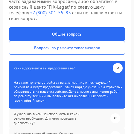
часто задаваемыми вопросами, либо обратиться в
сервисный центр “FIX-Legat” по следующему
телефону
+7 (800) 301-55-83
если не нашли ответ на
свой вопрос.
Общие вопросы
Вопросы по ремонту тепловизоров
Какие документы вы предоставляете?
На этапе приема устройства на диагностику и последующий
ремонт вам будет предоставлен заказ-наряд с указанием страховых
обязательств на ваше устройство. Далее, после выполнения работ
по ремонту техники, вы получите акт выполненных работ и
гарантийный талон.
Я уже знаю в чем неисправность и какой
ремонт необходим. Для чего проводить
диагностику?
Мне нужен срочный ремонт. Сможете