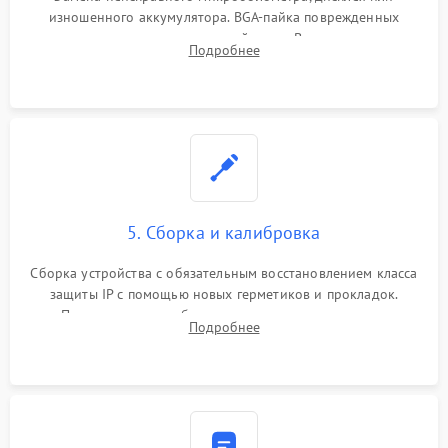
изношенного аккумулятора. BGA-пайка поврежденных
контроллеров на материнской плате. Восстановление
Подробнее
разъемов и кнопок, замена поврежденных элементов
корпуса.
5. Сборка и калибровка
Сборка устройства с обязательным восстановлением класса
защиты IP с помощью новых герметиков и прокладок.
Программная калибровка матрицы по эталонному
Подробнее
абсолютно черному телу для точного измерения температур.