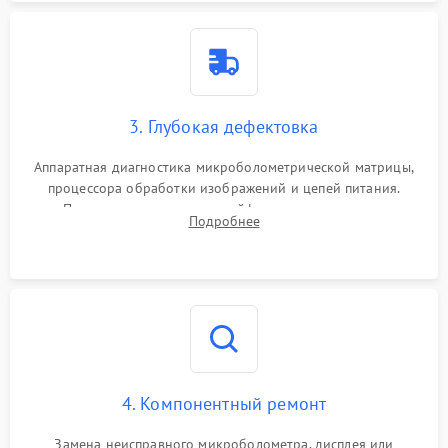
3. Глубокая дефектовка
Аппаратная диагностика микроболометрической матрицы,
процессора обработки изображений и цепей питания.
Проверка целостности шлейфов, модуля памяти и
Подробнее
интерфейсов связи. Выявление сгоревших SMD-компонентов
на плате.
4. Компонентный ремонт
Замена неисправного микроболометра, дисплея или