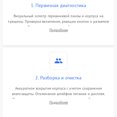
1. Первичная диагностика
Визуальный осмотр германиевой линзы и корпуса на
трещины. Проверка включения, реакции кнопок и разъемов
зарядки. Оценка вывода тепловой сигнатуры на экран,
Подробнее
проверка базовых функций и считывание системных
ошибок.
2. Разборка и очистка
Аккуратное вскрытие корпуса с учетом сохранения
влагозащиты. Отключение шлейфов питания и дисплея.
Очистка внутренних плат от окислов и пыли. Бережная
Подробнее
обработка германиевого объектива специализированными
растворами.