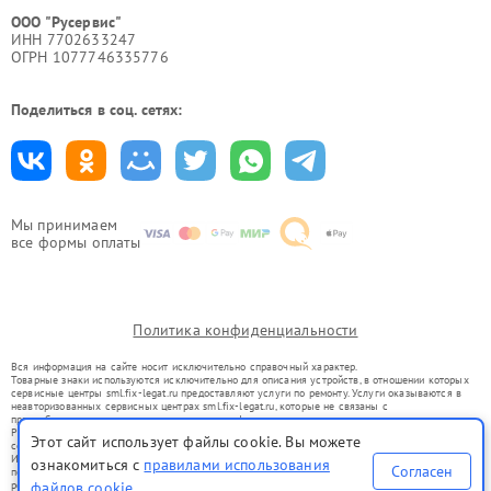
ООО "Русервис"
ИНН 7702633247
ОГРН 1077746335776
Поделиться в соц. сетях:
Мы принимаем
все формы оплаты
Политика конфиденциальности
Вся информация на сайте носит исключительно справочный характер.
Товарные знаки используются исключительно для описания устройств, в отношении которых
сервисные центры sml.fix-legat.ru предоставляют услуги по ремонту. Услуги оказываются в
неавторизованных сервисных центрах sml.fix-legat.ru, которые не связаны с
правообладателями товарных знаков или их официальными представителями.
Ремонт осуществляется для устройств, уже введенных в гражданский оборот в соответствии
Этот сайт использует файлы cookie. Вы можете
со статьей 1487 ГК РФ.
Использование товарных знаков не преследует цели индивидуализации услуг или введения
ознакомиться с
правилами использования
Согласен
потребителей в заблуждение, а служит для информирования о предоставляемых услугах по
файлов cookie
ремонту техники указанных брендов.