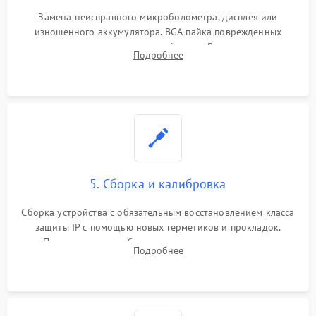
Замена неисправного микроболометра, дисплея или
изношенного аккумулятора. BGA-пайка поврежденных
контроллеров на материнской плате. Восстановление
Подробнее
разъемов и кнопок, замена поврежденных элементов
корпуса.
5. Сборка и калибровка
Сборка устройства с обязательным восстановлением класса
защиты IP с помощью новых герметиков и прокладок.
Программная калибровка матрицы по эталонному
Подробнее
абсолютно черному телу для точного измерения температур.