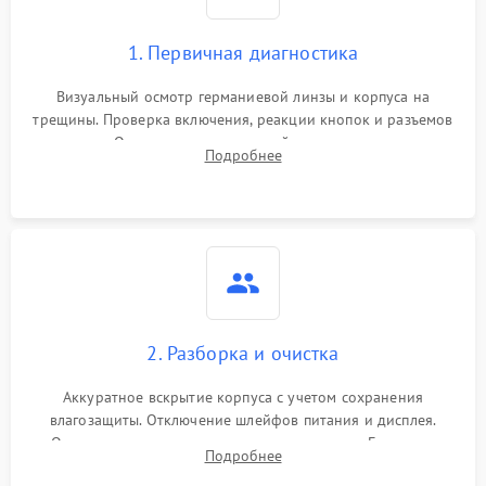
1. Первичная диагностика
Визуальный осмотр германиевой линзы и корпуса на
трещины. Проверка включения, реакции кнопок и разъемов
зарядки. Оценка вывода тепловой сигнатуры на экран,
Подробнее
проверка базовых функций и считывание системных
ошибок.
2. Разборка и очистка
Аккуратное вскрытие корпуса с учетом сохранения
влагозащиты. Отключение шлейфов питания и дисплея.
Очистка внутренних плат от окислов и пыли. Бережная
Подробнее
обработка германиевого объектива специализированными