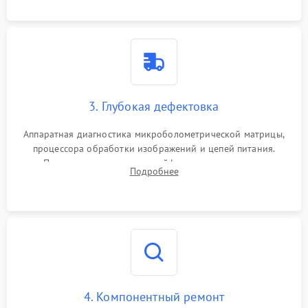
растворами.
3. Глубокая дефектовка
Аппаратная диагностика микроболометрической матрицы,
процессора обработки изображений и цепей питания.
Проверка целостности шлейфов, модуля памяти и
Подробнее
интерфейсов связи. Выявление сгоревших SMD-компонентов
на плате.
4. Компонентный ремонт