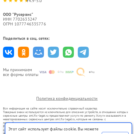
4.9-5.0
ООО "Русервис"
ИНН 7702633247
ОГРН 1077746335776
Поделиться в соц. сетях:
Мы принимаем
все формы оплаты
Политика конфиденциальности
Вся информация на сайте носит исключительно справочный характер.
Товарные знаки используются исключительно для описания устройств, в отношении которых
сервисные центры sml.fix-legat.ru предоставляют услуги по ремонту. Услуги оказываются в
неавторизованных сервисных центрах sml.fix-legat.ru, которые не связаны с
правообладателями товарных знаков или их официальными представителями.
Ремонт осуществляется для устройств, уже введенных в гражданский оборот в соответствии
Этот сайт использует файлы cookie. Вы можете
со статьей 1487 ГК РФ.
Использование товарных знаков не преследует цели индивидуализации услуг или введения