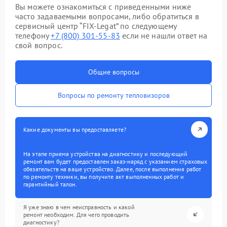
Вы можете ознакомиться с приведенными ниже
часто задаваемыми вопросами, либо обратиться в
сервисный центр “FIX-Legat” по следующему
телефону
+7 (800) 301-55-83
если не нашли ответ на
свой вопрос.
Общие вопросы
Вопросы по ремонту тепловизоров
Какие документы вы предоставляете?
На этапе приема устройства на диагностику и последующий
ремонт вам будет предоставлен заказ-наряд с указанием страховых
обязательств на ваше устройство. Далее, после выполнения работ
по ремонту техники, вы получите акт выполненных работ и
гарантийный талон.
Я уже знаю в чем неисправность и какой
ремонт необходим. Для чего проводить
диагностику?