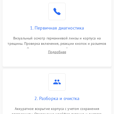
1. Первичная диагностика
Визуальный осмотр германиевой линзы и корпуса на
трещины. Проверка включения, реакции кнопок и разъемов
зарядки. Оценка вывода тепловой сигнатуры на экран,
Подробнее
проверка базовых функций и считывание системных
ошибок.
2. Разборка и очистка
Аккуратное вскрытие корпуса с учетом сохранения
влагозащиты. Отключение шлейфов питания и дисплея.