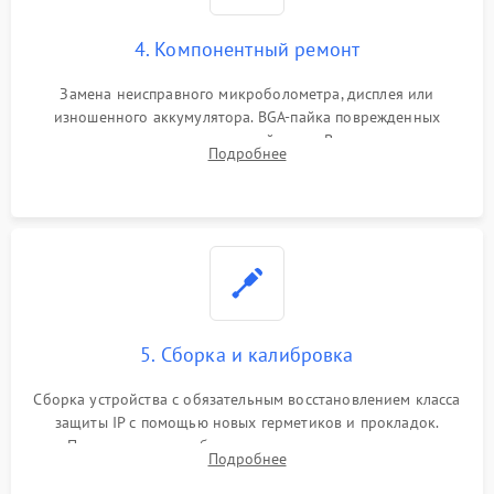
4. Компонентный ремонт
Замена неисправного микроболометра, дисплея или
изношенного аккумулятора. BGA-пайка поврежденных
контроллеров на материнской плате. Восстановление
Подробнее
разъемов и кнопок, замена поврежденных элементов
корпуса.
5. Сборка и калибровка
Сборка устройства с обязательным восстановлением класса
защиты IP с помощью новых герметиков и прокладок.
Программная калибровка матрицы по эталонному
Подробнее
абсолютно черному телу для точного измерения температур.