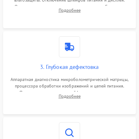
Очистка внутренних плат от окислов и пыли. Бережная
Подробнее
обработка германиевого объектива специализированными
растворами.
3. Глубокая дефектовка
Аппаратная диагностика микроболометрической матрицы,
процессора обработки изображений и цепей питания.
Проверка целостности шлейфов, модуля памяти и
Подробнее
интерфейсов связи. Выявление сгоревших SMD-компонентов
на плате.