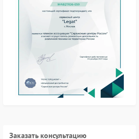
профессиональная диагностика, которую
выполняет сервисный центр Legat. Специалисты
проверяют аккумулятор и контроллер питания,
чтобы восстановить стабильную работу
тепловизора.
Советы по уменьшению
разрядки
Чтобы продлить время работы тепловизора, стоит
учитывать несколько правил:
не оставлять устройство включённым без
необходимости;
контролировать температуру и избегать перегрева;
обновлять встроенное ПО по рекомендациям
бренда Legat.
Заказать консультацию