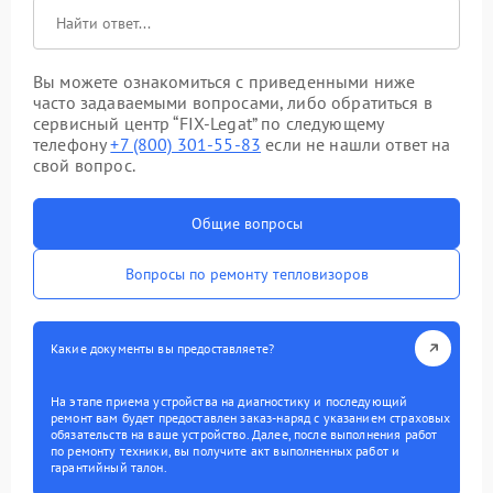
Вы можете ознакомиться с приведенными ниже
часто задаваемыми вопросами, либо обратиться в
сервисный центр “FIX-Legat” по следующему
телефону
+7 (800) 301-55-83
если не нашли ответ на
свой вопрос.
Общие вопросы
Вопросы по ремонту тепловизоров
Какие документы вы предоставляете?
На этапе приема устройства на диагностику и последующий
ремонт вам будет предоставлен заказ-наряд с указанием страховых
обязательств на ваше устройство. Далее, после выполнения работ
по ремонту техники, вы получите акт выполненных работ и
гарантийный талон.