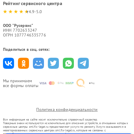
Рейтинг сервисного центра
4.9-5.0
ООО "Русервис"
ИНН 7702633247
ОГРН 1077746335776
Поделиться в соц. сетях:
Мы принимаем
все формы оплаты
Политика конфиденциальности
Вся информация на сайте носит исключительно справочный характер.
Товарные знаки используются исключительно для описания устройств, в отношении которых
сервисные центры sml.fix-legat.ru предоставляют услуги по ремонту. Услуги оказываются в
неавторизованных сервисных центрах sml.fix-legat.ru, которые не связаны с
правообладателями товарных знаков или их официальными представителями.