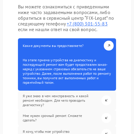
Вы можете ознакомиться с приведенными
ниже часто задаваемыми вопросами, либо
обратиться в сервисный центр “FIX-Legat” по
следующему телефону
+7 (800) 301-55-83
если не нашли ответ на свой вопрос.
Какие документы вы предоставляете?
На этапе приема устройства на диагностику и
последующий ремонт вам будет предоставлен заказ-
наряд с указанием страховых обязательств на ваше
устройство. Далее, после выполнения работ по ремонту
техники, вы получите акт выполненных работ и
гарантийный талон.
Я уже знаю в чем неисправность и какой
ремонт необходим. Для чего проводить
диагностику?
Мне нужен срочный ремонт. Сможете
сделать?
Я хочу, чтобы мое устройство